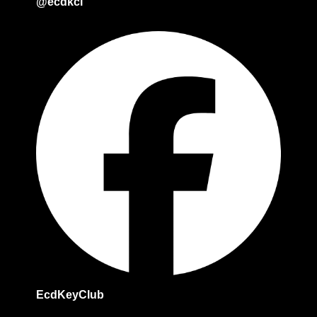
@ecdkci
EcdKeyClub